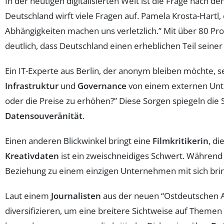
In der heutigen digitalisierten Welt ist die Frage nach
Deutschland wirft viele Fragen auf. Pamela Krosta-Hartl,
Abhängigkeiten machen uns verletzlich.” Mit über 80 Pr
deutlich, dass Deutschland einen erheblichen Teil seine
Ein IT-Experte aus Berlin, der anonym bleiben möchte, se
Infrastruktur
und
Governance
von einem externen Unte
oder die Preise zu erhöhen?” Diese Sorgen spiegeln die
Datensouveränität
.
Einen anderen Blickwinkel bringt eine
Filmkritikerin
, di
Kreativdaten
ist ein zweischneidiges Schwert. Während i
Beziehung zu einem einzigen Unternehmen mit sich brin
Laut einem
Journalisten
aus der neuen “Ostdeutschen Al
diversifizieren, um eine breitere Sichtweise auf Themen