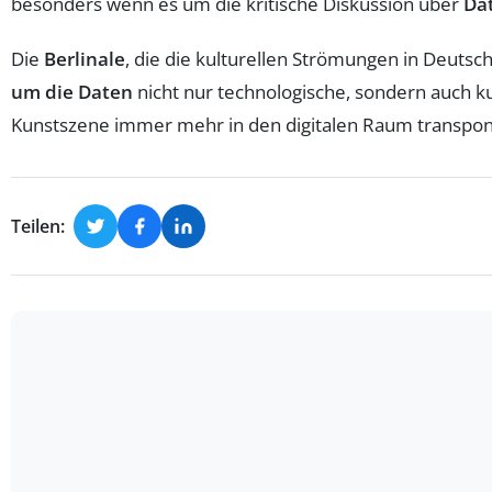
besonders wenn es um die kritische Diskussion über
Da
Die
Berlinale
, die die kulturellen Strömungen in Deutsch
um die Daten
nicht nur technologische, sondern auch k
Kunstszene immer mehr in den digitalen Raum transponi
Teilen: