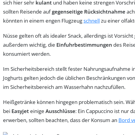
sich hier sehr
kulant
und haben keine strengen Vorschrif
sollten Reisende auf
gegenseitige Rücksichtnahme
ach
könnten in einem engen Flugzeug
schnell
zu einer olfak
Nüsse gelten oft als idealer Snack, allerdings ist Vorsi
außerdem wichtig, die
Einfuhrbestimmungen
des Reise
konsumiert werden.
Im Sicherheitsbereich stellt fester Nahrungsaufnahme i
Joghurts gelten jedoch die üblichen Beschränkungen v
im Sicherheitsbereich am Wasserhahn nachzufüllen.
Heißgetränke können hingegen problematisch sein. Währ
bei
Easyjet
einige
Ausschlüsse
: Ein Cappuccino ist nur
erwerben, sollten beachten, dass der Konsum an
Bord v