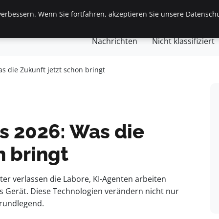
erbessern. Wenn Sie fortfahren, akzeptieren Sie unsere Datenschu
gemein
Finanzen & Immobilien
Frauen / Mode
Ges
Nachrichten
Nicht klassifiziert
s die Zukunft jetzt schon bringt
s 2026: Was die
n bringt
r verlassen die Labore, KI-Agenten arbeiten
ns Gerät. Diese Technologien verändern nicht nur
grundlegend.