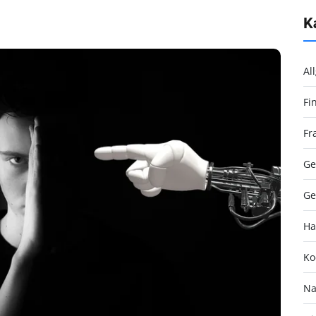
K
Al
Fi
Fr
Ge
Ge
Ha
Ko
Na