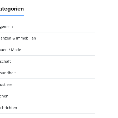
ategorien
lgemein
nanzen & Immobilien
auen / Mode
schäft
sundheit
ustiere
chen
chrichten