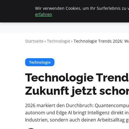
Wir verwenden Cookies, um Ihr Surferlebnis zu v
Startseite
All
Beyond
erfahren
Surface
Startseite
Technologie
Technologie Trends 2026: Wa
Technologie
Technologie Trend
Zukunft jetzt scho
2026 markiert den Durchbruch: Quantencompute
autonom und Edge AI bringt Intelligenz direkt i
Industrien, sondern auch deinen Arbeitsalltag 