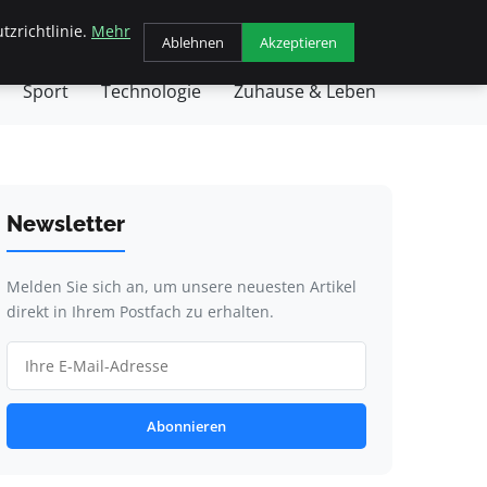
tzrichtlinie.
Mehr
chäft
Gesundheit
Haustiere
Kochen
Ablehnen
Akzeptieren
Sport
Technologie
Zuhause & Leben
Newsletter
Melden Sie sich an, um unsere neuesten Artikel
direkt in Ihrem Postfach zu erhalten.
Abonnieren