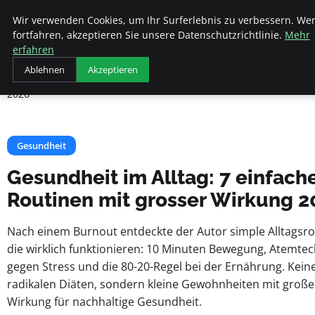
Beyond Surface
Wir verwenden Cookies, um Ihr Surferlebnis zu verbessern. We
fortfahren, akzeptieren Sie unsere Datenschutzrichtlinie.
Mehr
erfahren
Startseite
Gesundheit
Ablehnen
Akzeptieren
Gesundheit im Alltag: 7 einfache Routinen mit grosser Wirkung
2026
Gesundheit
Gesundheit im Alltag: 7 einfach
Routinen mit grosser Wirkung 2
Nach einem Burnout entdeckte der Autor simple Alltagsro
die wirklich funktionieren: 10 Minuten Bewegung, Atemte
gegen Stress und die 80-20-Regel bei der Ernährung. Kein
radikalen Diäten, sondern kleine Gewohnheiten mit große
Wirkung für nachhaltige Gesundheit.