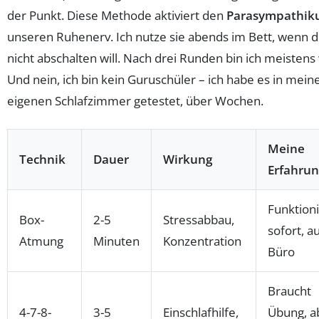
der Punkt. Diese Methode aktiviert den
Parasympathik
unseren Ruhenerv. Ich nutze sie abends im Bett, wenn d
nicht abschalten will. Nach drei Runden bin ich meistens
Und nein, ich bin kein Guruschüler – ich habe es in mei
eigenen Schlafzimmer getestet, über Wochen.
Meine
Technik
Dauer
Wirkung
Erfahrun
Funktioni
Box-
2-5
Stressabbau,
sofort, a
Atmung
Minuten
Konzentration
Büro
Braucht
4-7-8-
3-5
Einschlafhilfe,
Übung, a