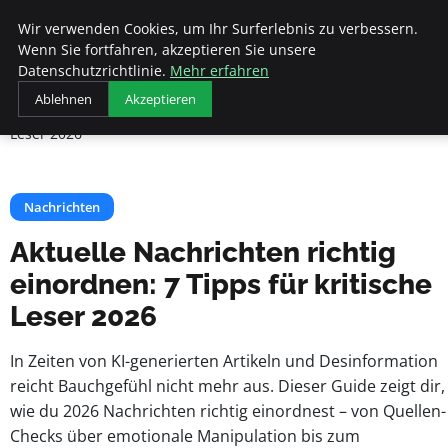
Beyond Surface
Wir verwenden Cookies, um Ihr Surferlebnis zu verbessern.
Wenn Sie fortfahren, akzeptieren Sie unsere
Datenschutzrichtlinie.
Mehr erfahren
Startseite
Nachrichten
Ablehnen
Akzeptieren
Aktuelle Nachrichten richtig einordnen: 7 Tipps für kritische
Leser 2026
Nachrichten
Aktuelle Nachrichten richtig
einordnen: 7 Tipps für kritische
Leser 2026
In Zeiten von KI-generierten Artikeln und Desinformation
reicht Bauchgefühl nicht mehr aus. Dieser Guide zeigt dir,
wie du 2026 Nachrichten richtig einordnest – von Quellen-
Checks über emotionale Manipulation bis zum